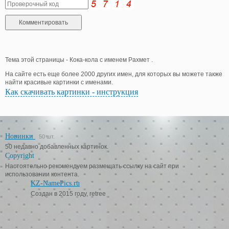
Тема этой страницы - Кока-кола с именем Рахмет .
На сайте есть еще более 2000 других имен, для которых вы можете также
найти красивые картинки с именами.
Как скачивать картинки - инструкция
Новинки
50 шт.
50 недавно добавленных картинок.
Copyright
Настоятельно рекомендуем размещать ссылку на сайт при
использовании контента.
KZ-NamePics.ru
Создан в 2015 году, retree