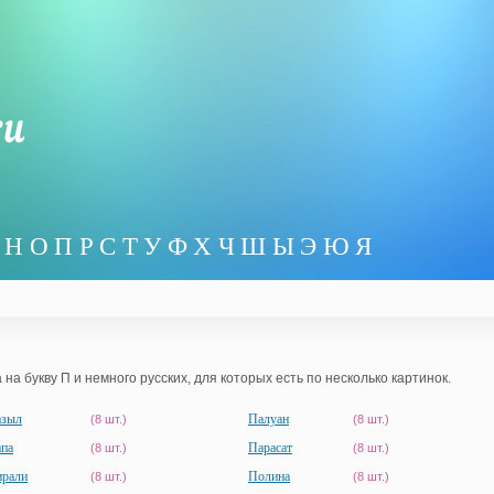
Н
О
П
Р
С
Т
У
Ф
Х
Ч
Ш
Ы
Э
Ю
Я
на букву П и немного русских, для которых есть по несколько картинок.
азыл
Палуан
(8 шт.)
(8 шт.)
па
Парасат
(8 шт.)
(8 шт.)
рали
Полина
(8 шт.)
(8 шт.)