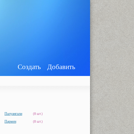
Создать
Добавить
Палуангали
(8 шт.)
Пармен
(8 шт.)