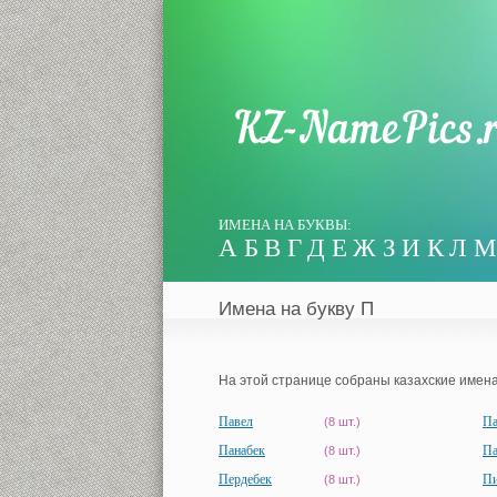
ИМЕНА НА БУКВЫ:
А
Б
В
Г
Д
Е
Ж
З
И
К
Л
М
Имена на букву П
На этой странице собраны казахские имена 
Павел
П
(8 шт.)
Панабек
Па
(8 шт.)
Пердебек
Пи
(8 шт.)