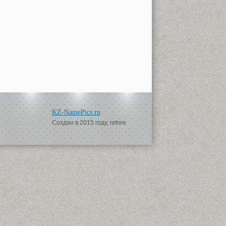
KZ-NamePics.ru
Создан в 2015 году, retree