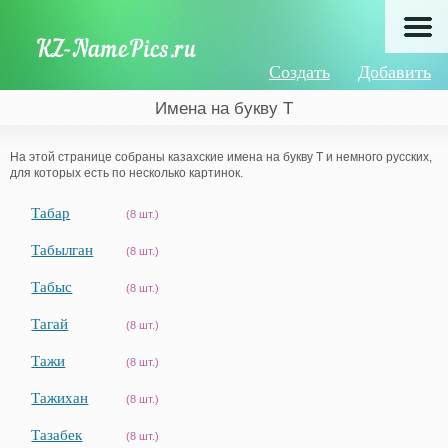
Создать
Добавить
Имена на букву Т
На этой странице собраны казахские имена на букву Т и немного русских,
для которых есть по несколько картинок.
Табар
(8 шт.)
Табылган
(8 шт.)
Табыс
(8 шт.)
Тагай
(8 шт.)
Тажи
(8 шт.)
Тажихан
(8 шт.)
Тазабек
(8 шт.)