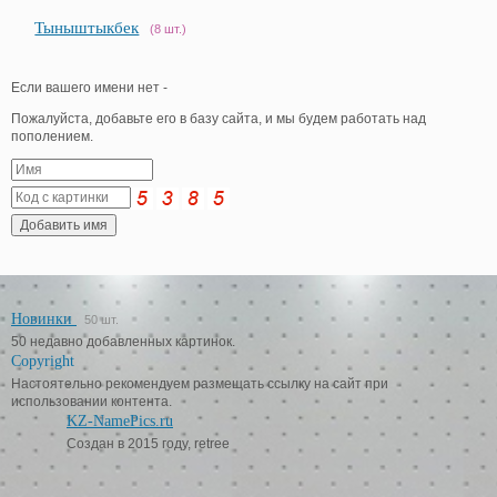
Тыныштыкбек
(8 шт.)
Если вашего имени нет -
Пожалуйста, добавьте его в базу сайта, и мы будем работать над
пополением.
Новинки
50 шт.
50 недавно добавленных картинок.
Copyright
Настоятельно рекомендуем размещать ссылку на сайт при
использовании контента.
KZ-NamePics.ru
Создан в 2015 году, retree