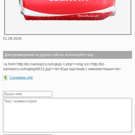
01.08.2026
Для размещения на других сайтах используйте код:
<a href='http://kz-namepics.ru/nakyp-1.php'><img src='http://kz-
namepics.ru/imgbig/6612.jpg'><br>Еще картинки с именем Накып</a>
Сохранить себе