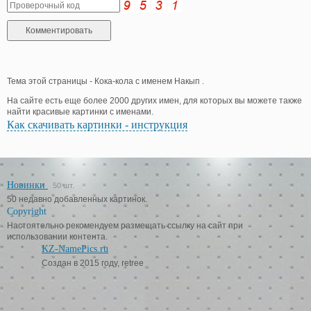
Тема этой страницы - Кока-кола с именем Накып .
На сайте есть еще более 2000 других имен, для которых вы можете также
найти красивые картинки с именами.
Как скачивать картинки - инструкция
Новинки
50 шт.
50 недавно добавленных картинок.
Copyright
Настоятельно рекомендуем размещать ссылку на сайт при
использовании контента.
KZ-NamePics.ru
Создан в 2015 году, retree