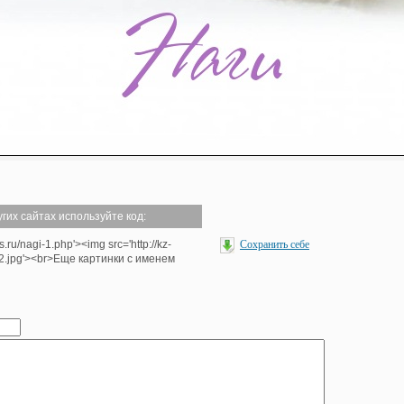
гих сайтах используйте код:
s.ru/nagi-1.php'><img src='http://kz-
Сохранить себе
2.jpg'><br>Еще картинки с именем