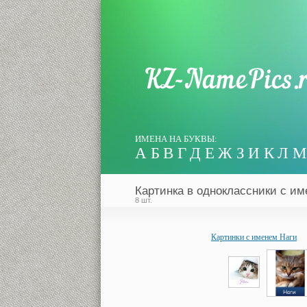
ИМЕНА НА БУКВЫ:
А
Б
В
Г
Д
Е
Ж
З
И
К
Л
М
Картинка в одноклассники с и
8 шт.
Картинки с именем Наги