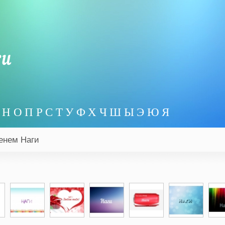
Н
О
П
Р
С
Т
У
Ф
Х
Ч
Ш
Ы
Э
Ю
Я
менем Наги