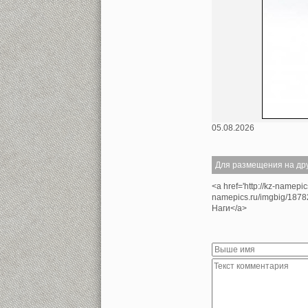
05.08.2026
Для размещения на дру
<a href='http://kz-namepic
namepics.ru/imgbig/1878
Наги</a>