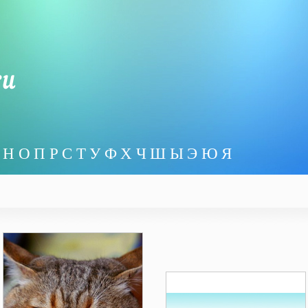
Н
О
П
Р
С
Т
У
Ф
Х
Ч
Ш
Ы
Э
Ю
Я