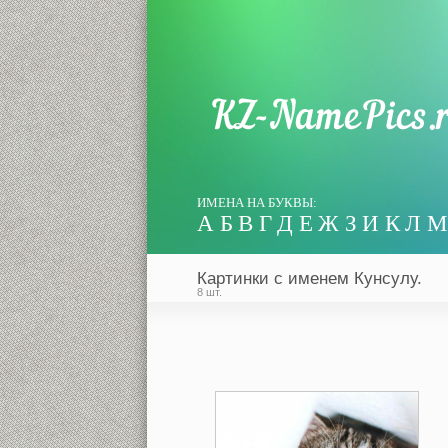
ИМЕНА НА БУКВЫ:
А
Б
В
Г
Д
Е
Ж
З
И
К
Л
М
Картинки с именем Кунсулу.
8 шт.