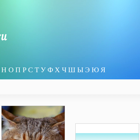
Н
О
П
Р
С
Т
У
Ф
Х
Ч
Ш
Ы
Э
Ю
Я