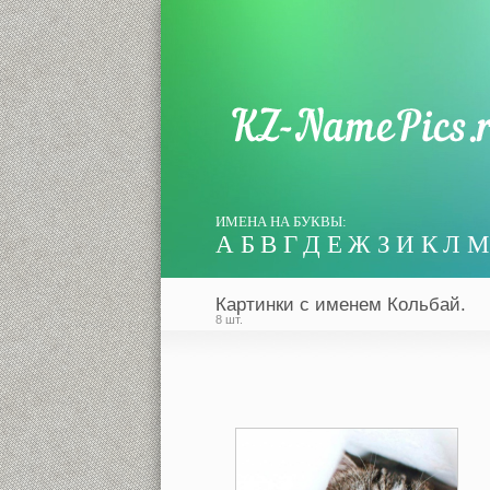
ИМЕНА НА БУКВЫ:
А
Б
В
Г
Д
Е
Ж
З
И
К
Л
М
Картинки с именем Кольбай.
8 шт.