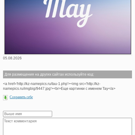
05.08.2026
Для размещения на других сайтах используйте код:
<a href='http://kz-namepics.ru/tau-1.php'><img src='http://kz-
namepics.ru/imgbig/9447.jpg'><br>Еще картинки с именем Тау</a>
Сохранить себе