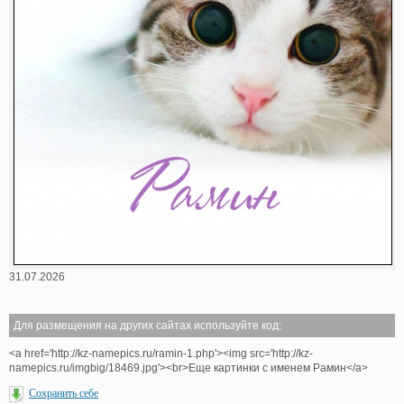
31.07.2026
Для размещения на других сайтах используйте код:
<a href='http://kz-namepics.ru/ramin-1.php'><img src='http://kz-
namepics.ru/imgbig/18469.jpg'><br>Еще картинки с именем Рамин</a>
Сохранить себе