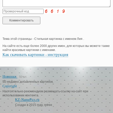
Тема этой страницы - Стильная картинка с именем Лия .
На сайте есть еще более 2000 других имен, для которых вы можете также
найти красивые картинки с именами.
Как скачивать картинки - инструкция
Новинки
50 шт.
50 недавно добавленных картинок.
Copyright
Настоятельно рекомендуем размещать ссылку на сайт при
использовании контента.
KZ-NamePics.ru
Создан в 2015 году, retree