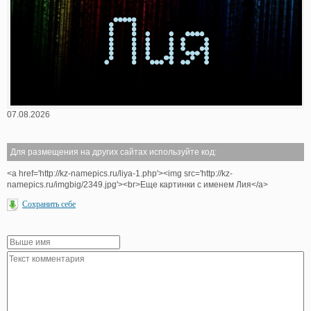
07.08.2026
Для размещения на других сайтах используйте код:
<a href='http://kz-namepics.ru/liya-1.php'><img src='http://kz-
namepics.ru/imgbig/2349.jpg'><br>Еще картинки с именем Лия</a>
Сохранить себе