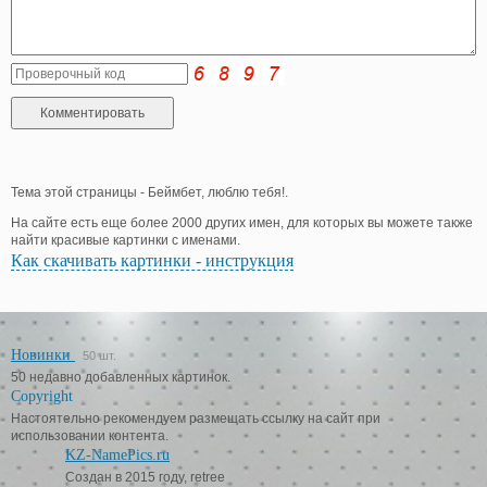
Тема этой страницы - Беймбет, люблю тебя!.
На сайте есть еще более 2000 других имен, для которых вы можете также
найти красивые картинки с именами.
Как скачивать картинки - инструкция
Новинки
50 шт.
50 недавно добавленных картинок.
Copyright
Настоятельно рекомендуем размещать ссылку на сайт при
использовании контента.
KZ-NamePics.ru
Создан в 2015 году, retree