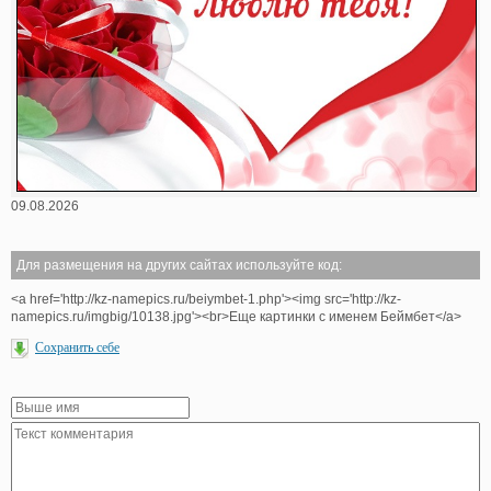
09.08.2026
Для размещения на других сайтах используйте код:
<a href='http://kz-namepics.ru/beiymbet-1.php'><img src='http://kz-
namepics.ru/imgbig/10138.jpg'><br>Еще картинки с именем Беймбет</a>
Сохранить себе